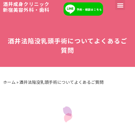
酒井成身クリニック
酒井法陥没乳頭手術についてよくあるご質問
院長紹介
陥没乳頭(酒井法）
診療内容
陥没乳頭 症例
アクセス・お問合せ
LINE予約
新宿美容外科・歯科
酒井法陥没乳頭手術についてよくあるご
質問
ホーム
»
酒井法陥没乳頭手術についてよくあるご質問